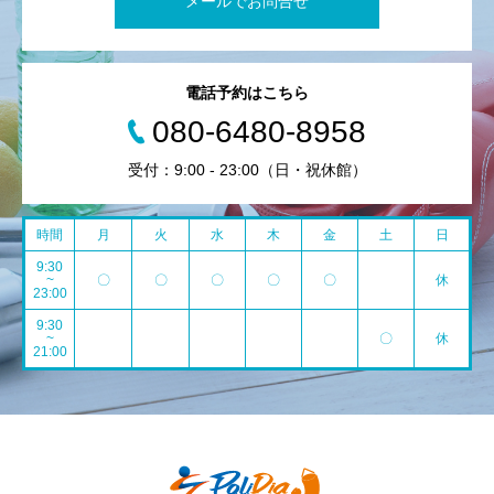
メールでお問合せ
電話予約はこちら
080-6480-8958
受付：9:00 - 23:00（日・祝休館）
時間
月
火
水
木
金
土
日
9:30
~
〇
〇
〇
〇
〇
休
23:00
9:30
~
〇
休
21:00