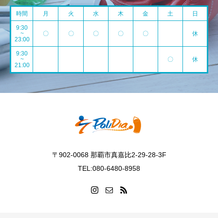
時間
月
火
水
木
金
土
日
9:30
~
〇
〇
〇
〇
〇
休
23:00
9:30
~
〇
休
21:00
〒902-0068 那覇市真嘉比2-29-28-3F
TEL:080-6480-8958