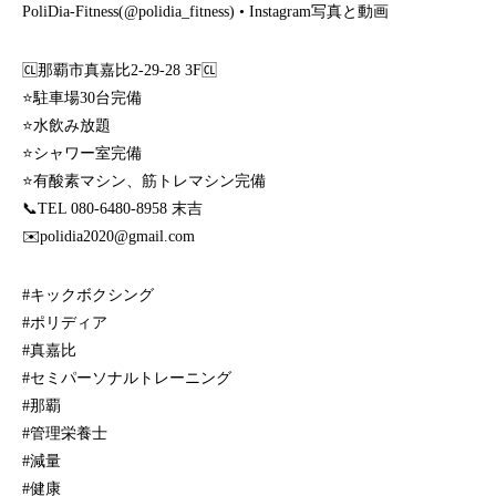
PoliDia-Fitness(@polidia_fitness) • Instagram写真と動画
🆑那覇市真嘉比2-29-28 3F🆑
⭐️駐車場30台完備
⭐️水飲み放題
⭐️シャワー室完備
⭐️有酸素マシン、筋トレマシン完備
📞TEL 080-6480-8958 末吉
✉️polidia2020@gmail.com
#キックボクシング
#ポリディア
#真嘉比
#セミパーソナルトレーニング
#那覇
#管理栄養士
#減量
#健康