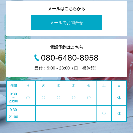
メールはこちらから
メールでお問合せ
電話予約はこちら
080-6480-8958
受付：9:00 - 23:00（日・祝休館）
時間
月
火
水
木
金
土
日
9:30
~
〇
〇
〇
〇
〇
休
23:00
9:30
~
〇
休
21:00